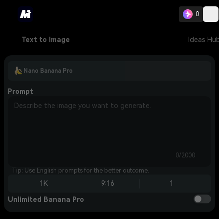
0
Text to Image
Ideas Hu
Nano Banana Pro
Prompt
0/2000
Tip: Use English prompts for the better outcome.
1K
9:16
1
Unlimited Banana Pro