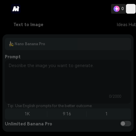
0
Text to Image
Ideas Hu
Nano Banana Pro
Prompt
0/2000
Tip: Use English prompts for the better outcome.
1K
9:16
1
Unlimited Banana Pro