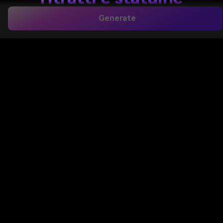
Generate
Trasforma le idee in immagini in argilla fatte a mano
in pochi minuti con Media.io. Usa questo
generatore
di intelligenza artificiale argilla
Per creare adorabili
figurine, scene ispirate alla claymation, avatar in stile
giocattolo e opere d'arte in argilla polimerica
strutturata dal testo, direttamente nel tuo browser.
Crea La Mia Arte In Argilla
Digita la tua idea-> AI la progetta. Libero di provare.
Esplora la nostra collezione curata di
generatore di
intelligenza artificiale argilla
Stili.