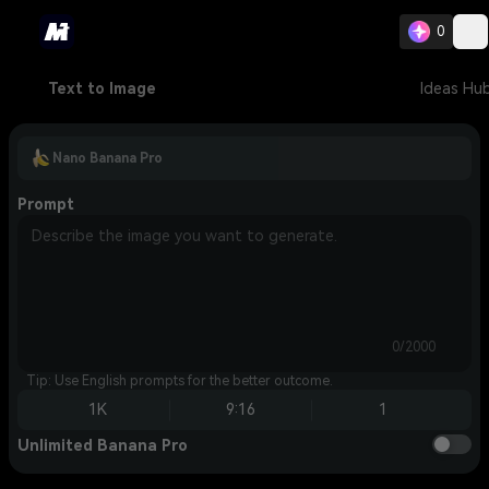
0
Text to Image
Ideas Hu
Nano Banana Pro
Prompt
0/2000
Tip: Use English prompts for the better outcome.
1K
9:16
1
Unlimited Banana Pro