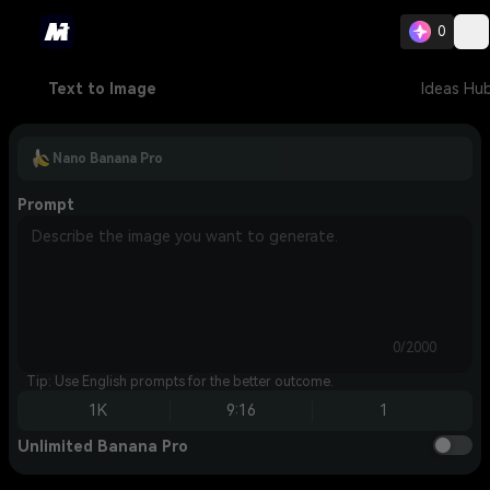
0
Text to Image
Ideas Hu
Nano Banana Pro
Prompt
0/2000
Tip: Use English prompts for the better outcome.
1K
9:16
1
Unlimited Banana Pro