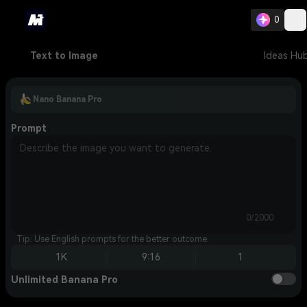
0
Text to Image
Ideas Hu
Nano Banana Pro
Prompt
0/2000
Tip: Use English prompts for the better outcome.
1K
9:16
1
Unlimited Banana Pro