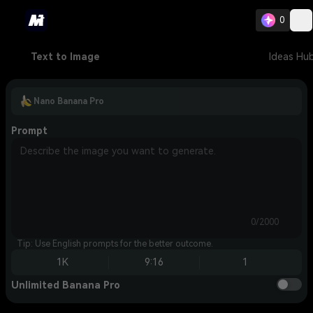
0
Text to Image
Ideas Hu
Nano Banana Pro
Prompt
0/2000
Tip: Use English prompts for the better outcome.
1K
9:16
1
Unlimited Banana Pro