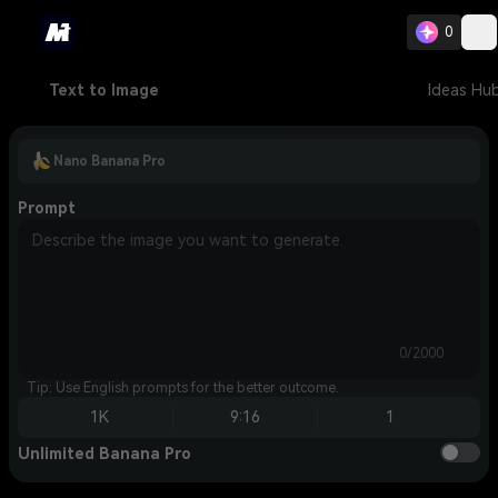
0
Text to Image
Ideas Hu
Nano Banana Pro
Prompt
0/2000
Tip: Use English prompts for the better outcome.
1K
9:16
1
Unlimited Banana Pro