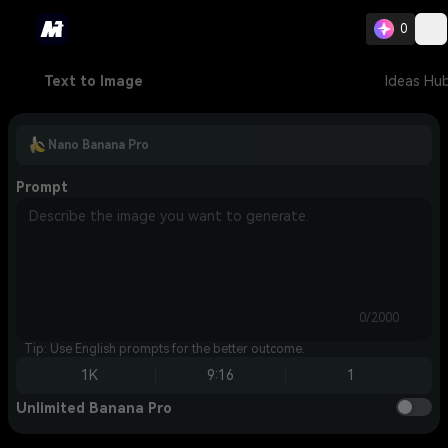
0
Text to Image
Ideas Hu
Nano Banana Pro
Prompt
0/2000
Tip: Use English prompts for the better outcome.
1K
9:16
1
Unlimited Banana Pro