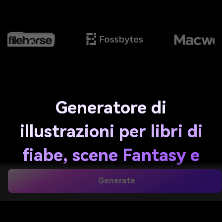
Generatore di
illustrazioni per libri di
fiabe, scene Fantasy e
arte pronta per la
Generate
stampa