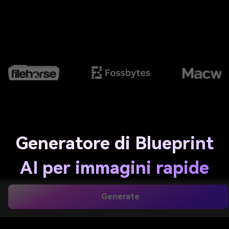
Generatore di Blueprint
AI per immagini rapide
di concetti tecnici e
Generate
architettonici