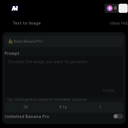
0
Text to Image
Ideas Hu
Nano Banana Pro
Prompt
0/2000
Tip: Use English prompts for the better outcome.
1K
9:16
1
Unlimited Banana Pro