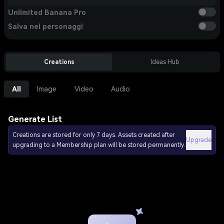
Unlimited Banana Pro
Salva nei personaggi
Creations
Ideas Hub
All
Image
Video
Audio
Generate List
Creations are stored for only 7 days. Assets created after
Upgrade
upgrading to a Membership plan will be stored permanently.