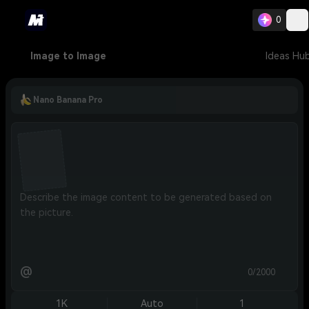
0
Image to Image
Ideas Hu
Nano Banana Pro
@
0/2000
1K
Auto
1