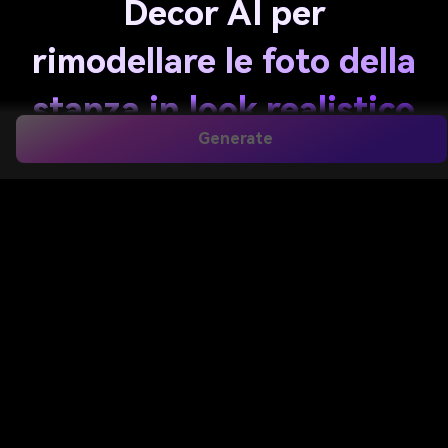
Decor AI per
rimodellare le foto della
stanza in look realistico
Generate
del Designer
Carica una camera da letto, soggiorno, cucina o
bagno foto e utilizza
Decorazione AI
Per visualizzare
in anteprima le modifiche eleganti in pochi secondi.
Esplora concetti moderni, boho, giapponesi, lusso e