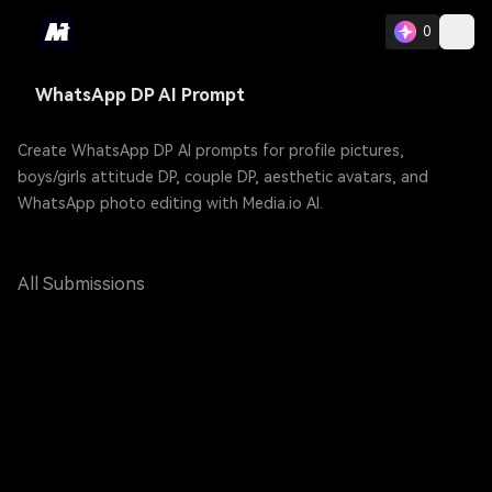
0
WhatsApp DP AI Prompt
Create WhatsApp DP AI prompts for profile pictures,
boys/girls attitude DP, couple DP, aesthetic avatars, and
WhatsApp photo editing with Media.io AI.
All Submissions