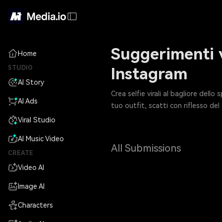
Suggerimenti v
Home
STUDIO
Instagram
AI Story
Crea selfie virali al bagliore dell
AI Ads
tuo outfit, scatti con riflesso de
Viral Studio
AI Music Video
All Submissions
CREATE
Video AI
Image AI
Characters