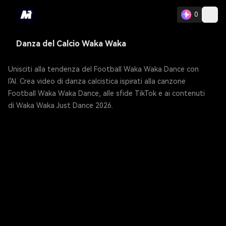
0
Danza del Calcio Waka Waka
Unisciti alla tendenza del Football Waka Waka Dance con
l'AI. Crea video di danza calcistica ispirati alla canzone
Football Waka Waka Dance, alle sfide TikTok e ai contenuti
di Waka Waka Just Dance 2026.