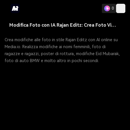
0
Modifica Foto con IA Rajan Editz: Crea Foto Virali di Ragazze, Coppie, Rotture e Festival con IA
Crea modifiche alle foto in stile Rajan Editz con AI online su
Media.io. Realizza modifiche ai nomi femminili, foto di
ragazze e ragazzi, poster di rottura, modifiche Eid Mubarak,
foto di auto BMW e molto altro in pochi secondi.