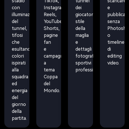
stadio
TikTok,
tunnel
scaricare
con
Instagram
dei
e
illuminazione
Reels,
giocatori,
pubblicar
del
YouTube
stile
senza
tunnel,
Shorts,
della
Photosh
tifosi
pagine
maglia
o
che
fan
e
timeline
esultano,
e
dettagli
di
colori
campagne
fotografici
editing
ispirati
a
sportivi
video.
alla
tema
professionali.
squadra
Coppa
ed
del
energia
Mondo.
del
giorno
della
partita.