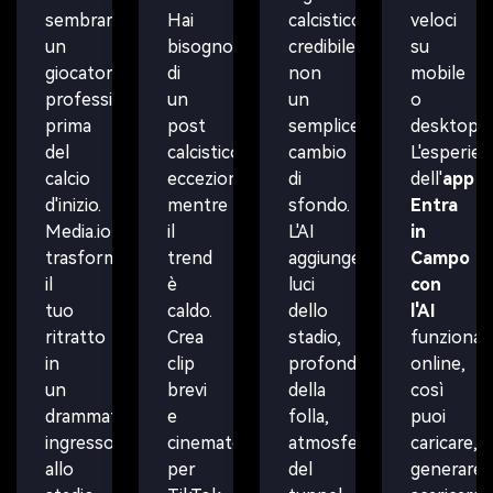
sembrare
Hai
calcistico
veloci
un
bisogno
credibile,
su
giocatore
di
non
mobile
professionista
un
un
o
prima
post
semplice
desktop.
del
calcistico
cambio
L'esperien
calcio
eccezionale
di
dell'
app
d'inizio.
mentre
sfondo.
Entra
Media.io
il
L'AI
in
trasforma
trend
aggiunge
Campo
il
è
luci
con
tuo
caldo.
dello
l'AI
ritratto
Crea
stadio,
funziona
in
clip
profondità
online,
un
brevi
della
così
drammatico
e
folla,
puoi
ingresso
cinematografiche
atmosfera
caricare,
allo
per
del
generare,