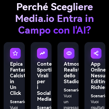
Perché Scegliere
Media.io Entra in
Campo con l'AI?
Epica
Contenuti
Atmosfera
App
Fantasia
Sportivi
Realistica
Online,
Calcistica
Virali
dello
Nessun
in
per
Stadio
Editing
Un
i
Richies
Scenario:
Click
Social
Vuoi
Scenario:
Media
Scenario:
un
Vuoi
Vuoi
Scenario:
ingresso
risultati