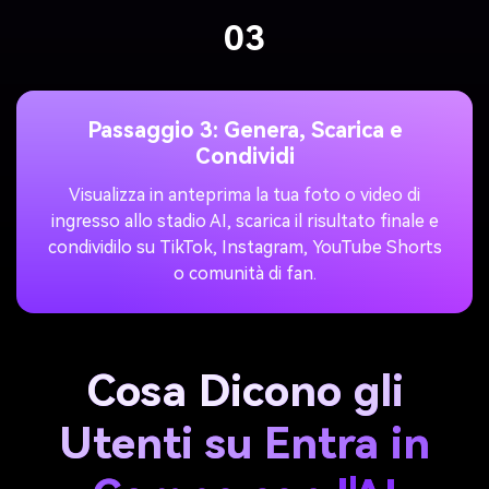
03
Passaggio 3: Genera, Scarica e
Condividi
Visualizza in anteprima la tua foto o video di
ingresso allo stadio AI, scarica il risultato finale e
condividilo su TikTok, Instagram, YouTube Shorts
o comunità di fan.
Cosa Dicono gli
Utenti su Entra in