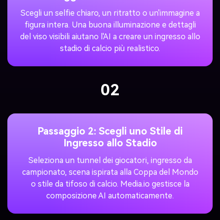
Scegli un selfie chiaro, un ritratto o un'immagine a
figura intera. Una buona illuminazione e dettagli
del viso visibili aiutano l'AI a creare un ingresso allo
stadio di calcio più realistico.
02
Passaggio 2: Scegli uno Stile di
Ingresso allo Stadio
Seleziona un tunnel dei giocatori, ingresso da
campionato, scena ispirata alla Coppa del Mondo
o stile da tifoso di calcio. Media.io gestisce la
composizione AI automaticamente.