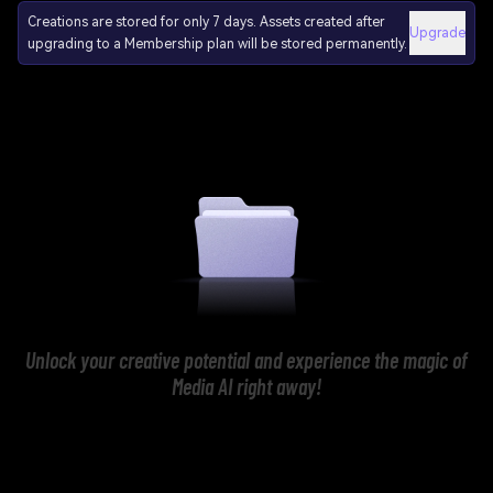
Creations are stored for only 7 days. Assets created after
Upgrade
upgrading to a Membership plan will be stored permanently.
Unlock your creative potential and experience the magic of
Media AI right away!