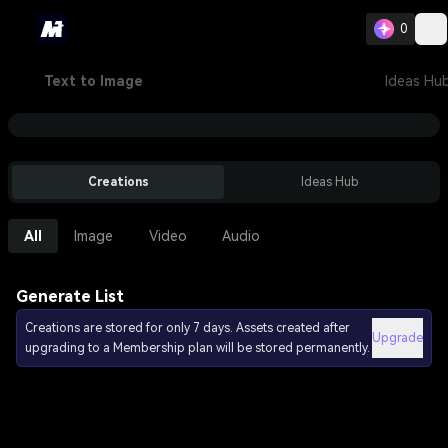
0
Text to Image
Ideas Hu
Creations
Ideas Hub
All
Image
Video
Audio
Generate List
Creations are stored for only 7 days. Assets created after
Upgrade
upgrading to a Membership plan will be stored permanently.