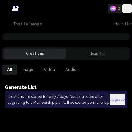
0
Text to Image
Ideas Hu
Creations
Ideas Hub
All
Image
Video
Audio
Generate List
Creations are stored for only 7 days. Assets created after
Upgrade
upgrading to a Membership plan will be stored permanently.