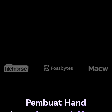
Pembuat Hand