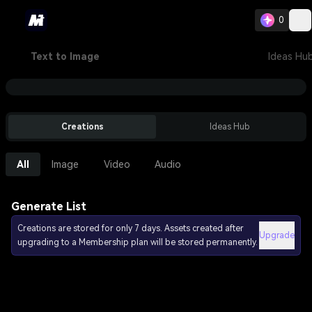
0
Text to Image
Ideas Hu
Creations
Ideas Hub
All
Image
Video
Audio
Generate List
Creations are stored for only 7 days. Assets created after
Upgrade
upgrading to a Membership plan will be stored permanently.