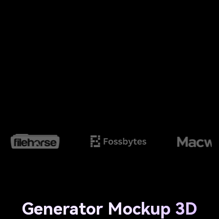
Generator Mockup 3D