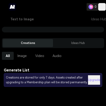
0
Text to Image
Ideas Hu
Creations
Ideas Hub
All
Image
Video
Audio
Generate List
Creations are stored for only 7 days. Assets created after
Upgrade
upgrading to a Membership plan will be stored permanently.