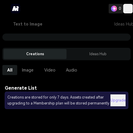
0
Text to Image
Ideas Hu
Creations
Ideas Hub
All
Image
Video
Audio
Generate List
Creations are stored for only 7 days. Assets created after
Upgrade
upgrading to a Membership plan will be stored permanently.