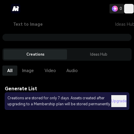
0
Text to Image
Ideas Hu
Creations
Ideas Hub
All
Image
Video
Audio
Generate List
Creations are stored for only 7 days. Assets created after
Upgrade
upgrading to a Membership plan will be stored permanently.