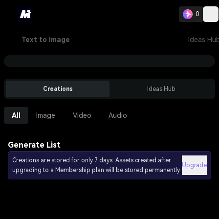
0
Text to Image
Ideas Hu
Creations
Ideas Hub
All
Image
Video
Audio
Generate List
Creations are stored for only 7 days. Assets created after
Upgrade
upgrading to a Membership plan will be stored permanently.