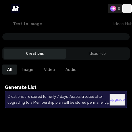
0
Text to Image
Ideas Hu
Creations
Ideas Hub
All
Image
Video
Audio
Generate List
Creations are stored for only 7 days. Assets created after
Upgrade
upgrading to a Membership plan will be stored permanently.