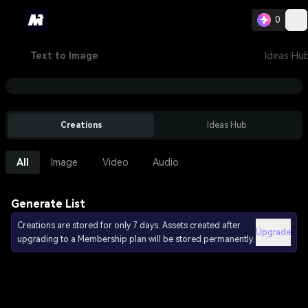
0
Text to Image
Ideas Hu
Creations
Ideas Hub
All
Image
Video
Audio
Generate List
Creations are stored for only 7 days. Assets created after
Upgrade
upgrading to a Membership plan will be stored permanently.