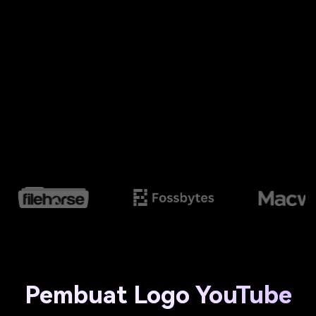
Pembuat Logo YouTube