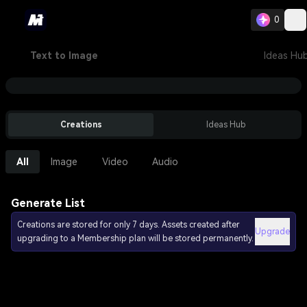
0
Text to Image
Ideas Hu
Creations
Ideas Hub
All
Image
Video
Audio
Generate List
Creations are stored for only 7 days. Assets created after
Upgrade
upgrading to a Membership plan will be stored permanently.