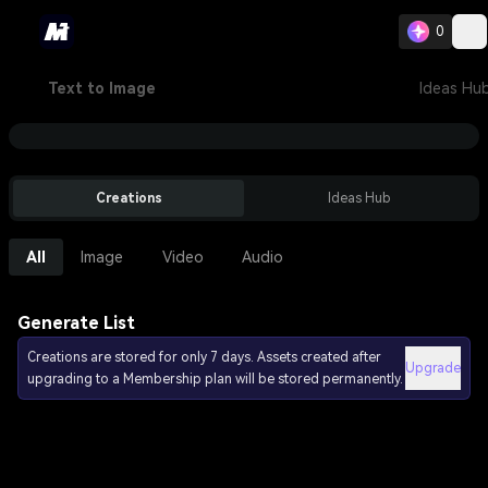
0
Text to Image
Ideas Hu
Creations
Ideas Hub
All
Image
Video
Audio
Generate List
Creations are stored for only 7 days. Assets created after
Upgrade
upgrading to a Membership plan will be stored permanently.