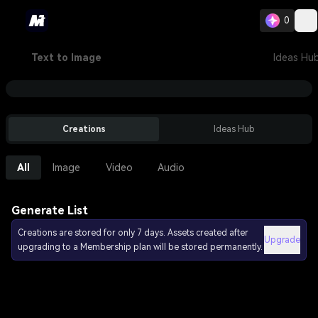
0
Text to Image
Ideas Hu
Creations
Ideas Hub
All
Image
Video
Audio
Generate List
Creations are stored for only 7 days. Assets created after
Upgrade
upgrading to a Membership plan will be stored permanently.