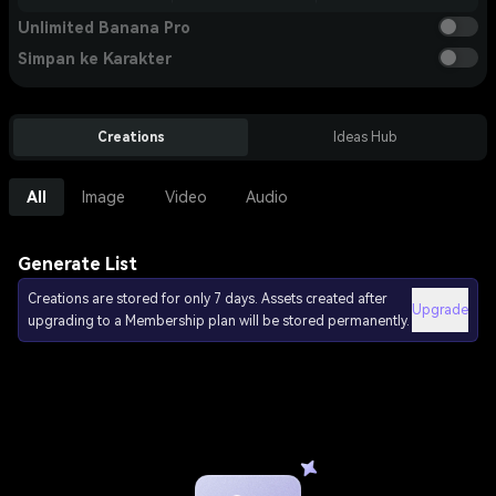
Unlimited Banana Pro
Simpan ke Karakter
Creations
Ideas Hub
All
Image
Video
Audio
Generate List
Creations are stored for only 7 days. Assets created after
Upgrade
upgrading to a Membership plan will be stored permanently.