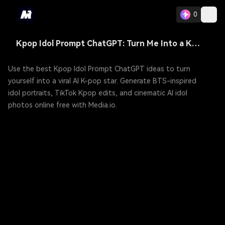
0
Kpop Idol Prompt ChatGPT: Turn Me Into a Kpop Idol AI Online Free
Use the best Kpop Idol Prompt ChatGPT ideas to turn
yourself into a viral AI K-pop star. Generate BTS-inspired
idol portraits, TikTok Kpop edits, and cinematic AI idol
photos online free with Media.io.