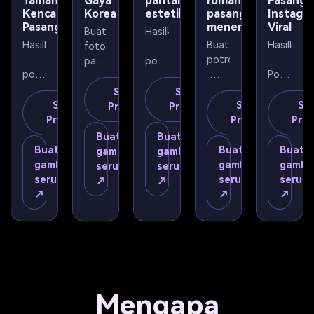
Taman
Gaya
pantai
romantis
Pasanga
Kencan
Korea
estetika
pasangan
Instagr
berdiri
perempuan
belakang
gadis
neon 
Pasangan
menembak
Viral
sinematik
Buat 
Hasilkan
bersama
India 
gradien
memegang
Hasilkan
Buat 
Hasilkan
foto 
 di 
yang 
yang 
potret
pasangan
potret
pantai
mengenakan
gelap,
selfie
memantulkan
potret
Potret
 di 
pasangan
romantis
pasangan
Salin
Salin
tropis
mode
sorotan
cermin
jalan 
pasangan
Pasangan
Salin
 ala 
Salin
Sal
Prompt
Prompt
basah,
romantis
Prompt
Korea
liburan
Prompt
Pro
saat 
vintage
studio
telepon,
kasual
Gaya 
Buat
Buat
matahari
suasana
yang 
DP 
dengan
pantai
Buat
Buat
Buat
gambar
gambar
tahun
dramatis,
anak 
yang 
dramatis
Instagram
gambar
gambar
gamba
serupa
serupa
terbenam
 90-
laki-
emosional,
lucu 
 viral 
nada 
mewah,
serupa
serupa
serup
↗
↗
an, 
pose 
laki 
di 
dengan
Seorang
pastel
↗
↗
↗
keemasan,
nada 
percaya
bersandar
tetesan
taman
anak 
film 
 diri, 
 air 
pencahayaan
Laki-
lembut,
laki-
ombak
pudar,
gaya 
dekat
realistis,
musim
laki 
laki 
 laut 
sampul
studio
Tampan
latar 
dan 
yang 
pencahayaan
dengan
pose 
gugur,
 dan 
belakang
perempuan
lembut,
majalah
penuh
merah
Gadis
sinematik
main-
Mengapa
anak 
 tua, 
minimal
romantis
sinar 
premium,
main,
gairah,
laki-
pakaian
Cantik