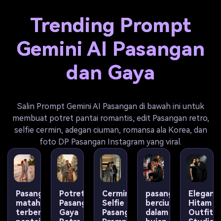
Trending Prompt
Gemini AI Pasangan
dan Gaya
Salin Prompt Gemini AI Pasangan di bawah ini untuk
membuat potret pantai romantis, edit Pasangan retro,
selfie cermin, adegan ciuman, romansa ala Korea, dan
foto DP Pasangan Instagram yang viral.
Pasangan
Potret
Cermin
pasangan
Elegan
matahari
Pasangan
Selfie
berciuman
Hitam
terbenam
Gaya
Pasangan
dalam
Outfit