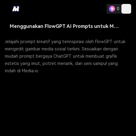
0
Menggunakan FlowGPT AI Prompts untuk Membuat Visual Viral Gratis
Jelajahi prompt kreatif yang terinspirasi oleh FlowGPT untuk
mengedit gambar media sosial terkini. Sesuaikan dengan
mudah prompt bergaya ChatGPT untuk membuat grafik
estetis yang imut, potret menarik, dan seni sampul yang
indah di Media.io.