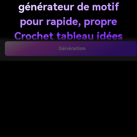
générateur de motif
pour rapide, propre
Crochet tableau idées
Génération
Créez des concepts de motifs prêts au crochet avec
cela
Tapisserie crochet générateur de motif
.
Transformez des idées textuelles simples en
références graphiques visuelles polies pour les sacs,
les tapisseries murales et les panneaux, puis affinez
les couleurs, la mise en page et le style en quelques
secondes grâce au flux de travail d'IA basé sur le
navigateur de Media.io. Les créateurs l'utilisent
souvent pour
Générateur de tapisserie
.
Créer Mon Modèle De Crochet