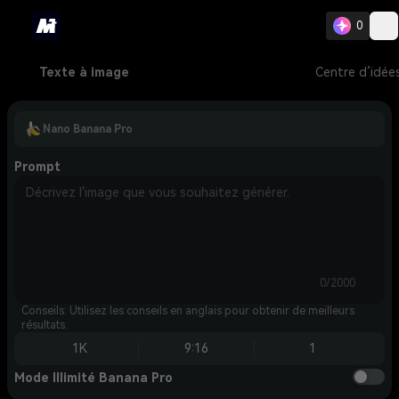
0
Texte à image
Centre d’idée
Nano Banana Pro
Prompt
0/2000
Conseils: Utilisez les conseils en anglais pour obtenir de meilleurs
résultats.
1K
9:16
1
Mode Illimité Banana Pro