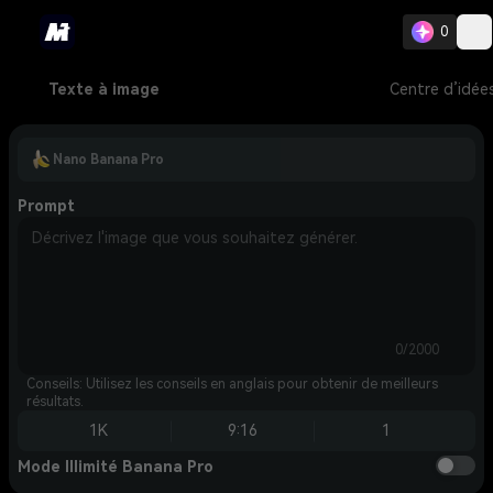
0
Texte à image
Centre d’idée
Nano Banana Pro
Prompt
0/2000
Conseils: Utilisez les conseils en anglais pour obtenir de meilleurs
résultats.
1K
9:16
1
Mode Illimité Banana Pro