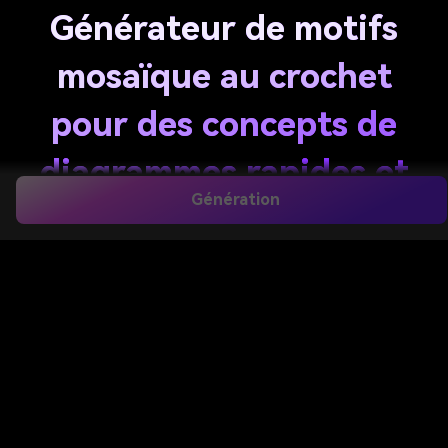
Générateur de motifs
mosaïque au crochet
pour des concepts de
diagrammes rapides et
Génération
lisibles
Créez des visuels de diagrammes inspirés du crochet,
des maquettes d’échantillons et des idées de motifs
avec cet outil
générateur de motifs crochet
mosaïque
. Utilisez des indications textuelles pour
explorer des silhouettes, bordures, motifs floraux et
des mises en page imprimables rapidement, ou
essayez un
générateur de motifs mosaïque de
crochet gratuit
avec des crédits gratuits sur