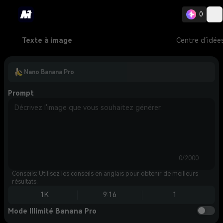
0
Texte à image
Centre d’idée
Nano Banana Pro
Prompt
0/2000
Conseils: Utilisez les conseils en anglais pour obtenir de meilleurs
résultats.
1K
9:16
1
Mode Illimité Banana Pro