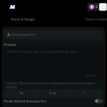
0
Texte à image
Centre d’idée
Nano Banana Pro
Prompt
0/2000
Conseils: Utilisez les conseils en anglais pour obtenir de meilleurs
résultats.
1K
9:16
1
Mode Illimité Banana Pro