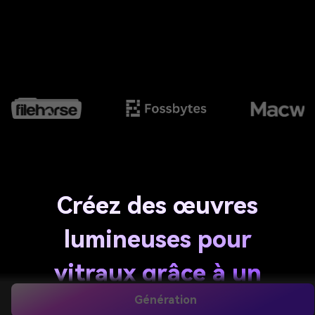
Créez des œuvres
lumineuses pour
vitraux grâce à un
générateur d’images IA
Génération