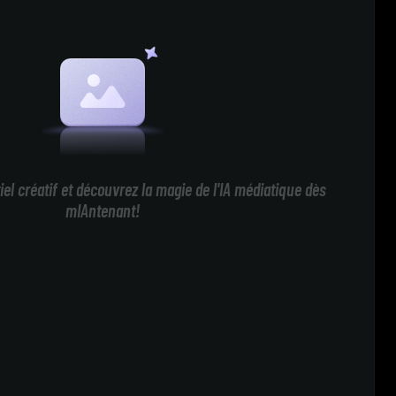
iel créatif et découvrez la magie de l'IA médiatique dès
mIAntenant!