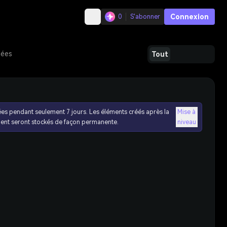
Connexion
0
S'abonner
dées
Tout
ées pendant seulement 7 jours. Les éléments créés après la
Mise à
ent seront stockés de façon permanente.
niveau