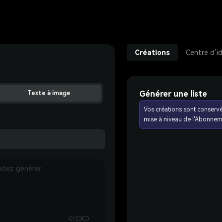
Créations
Centre d’i
Générer une liste
Texte à image
Vos créations sont conserv
mise à niveau de l'Abonnem
0/2000