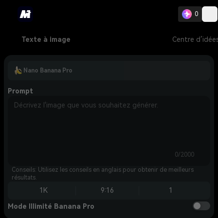
0
Texte à image
Centre d’idée
Nano Banana Pro
Prompt
0/2000
Conseils: Utilisez les conseils en anglais pour obtenir de meilleurs
résultats.
1K
9:16
1
Mode Illimité Banana Pro