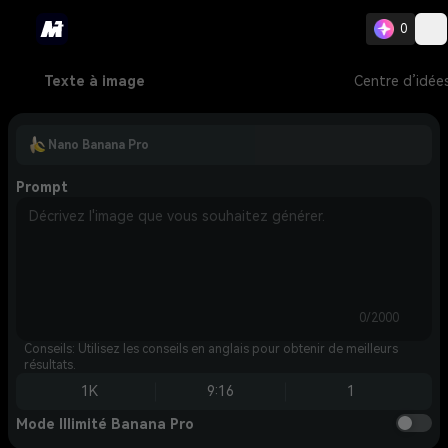
0
Texte à image
Centre d’idée
Nano Banana Pro
Prompt
0/2000
Conseils: Utilisez les conseils en anglais pour obtenir de meilleurs
résultats.
1K
9:16
1
Mode Illimité Banana Pro