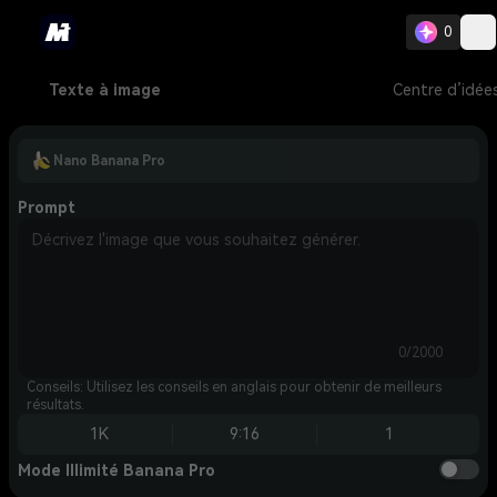
0
Texte à image
Centre d’idée
Nano Banana Pro
Prompt
0/2000
Conseils: Utilisez les conseils en anglais pour obtenir de meilleurs
résultats.
1K
9:16
1
Mode Illimité Banana Pro