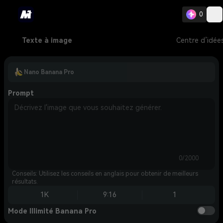
0
Texte à image
Centre d’idée
Nano Banana Pro
Prompt
0/2000
Conseils: Utilisez les conseils en anglais pour obtenir de meilleurs
résultats.
1K
9:16
1
Mode Illimité Banana Pro