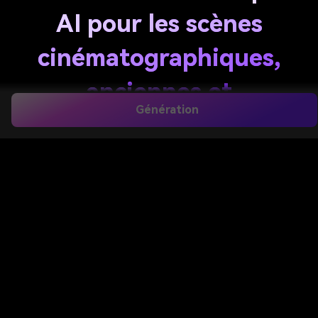
AI pour les scènes
cinématographiques,
anciennes et
Génération
fantastiques
créer époustouflant
temple AI
images du texte en
quelques secondes. Media.io vous aide à générer des
ruines anciennes, des intérieurs de sanctuaires, des
sanctuaires célestes et des concepts architecturaux
polis avec des styles flexibles, des invites éditables
et des téléchargements de haute qualité pour des
projets créatifs, de design ou de narration.
Créer Mon Art De Temple