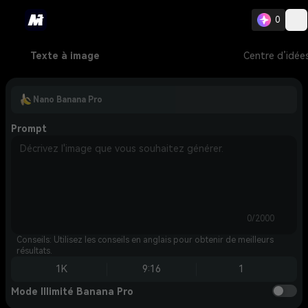
0
Texte à image
Centre d’idée
Nano Banana Pro
Prompt
0/2000
Conseils: Utilisez les conseils en anglais pour obtenir de meilleurs
résultats.
1K
9:16
1
Mode Illimité Banana Pro