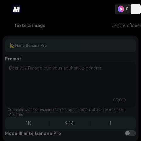
0
Texte à image
Centre d’idée
Nano Banana Pro
Prompt
0/2000
Conseils: Utilisez les conseils en anglais pour obtenir de meilleurs
résultats.
1K
9:16
1
Mode Illimité Banana Pro