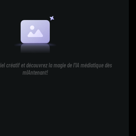
iel créatif et découvrez la magie de l'IA médiatique dès
mIAntenant!