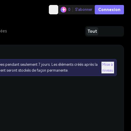
Connexion
0
S'abonner
dées
Tout
ées pendant seulement 7 jours. Les éléments créés après la
Mise à
ent seront stockés de façon permanente.
niveau