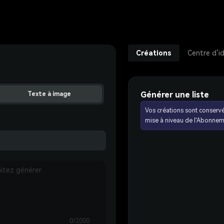
Créations
Centre d’i
Générer une liste
Texte à image
Vos créations sont conserv
mise à niveau de l'Abonnem
0/2000