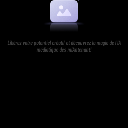
Libérez votre potentiel créatif et découvrez la magie de l'IA
médiatique dès mIAntenant!