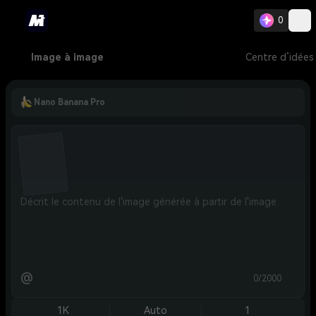
0
Image à image
Centre d’idées
Nano Banana Pro
@
0/2000
1K
Auto
1