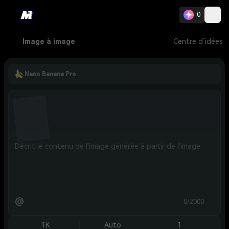
0
Image à image
Centre d’idées
Nano Banana Pro
@
0/2000
1K
Auto
1