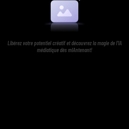
Libérez votre potentiel créatif et découvrez la magie de l'IA
médiatique dès mIAntenant!