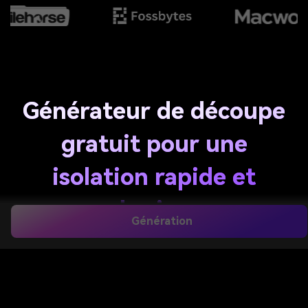
Générateur de découpe
gratuit pour une
isolation rapide et
propre des images par
Génération
IA