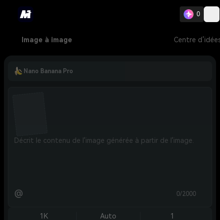
0
Image à image
Centre d’idée
Nano Banana Pro
@
0/2000
1K
Auto
1