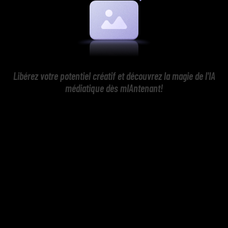
Libérez votre potentiel créatif et découvrez la magie de l'IA
médiatique dès mIAntenant!